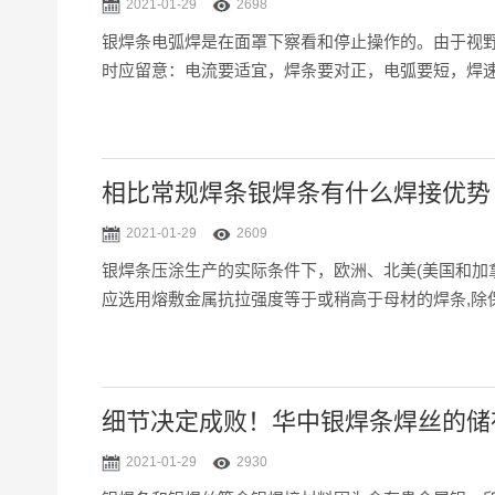
2021-01-29
2698
​​​​​​​银焊条电弧焊是在面罩下察看和停止操作
时应留意：电流要适宜，焊条要对正，电弧要短，焊
相比常规焊条银焊条有什么焊接优势
2021-01-29
2609
银焊条压涂生产的实际条件下，欧洲、北美(美国和加
应选用熔敷金属抗拉强度等于或稍高于母材的焊条,除
细节决定成败！华中银焊条焊丝的储
2021-01-29
2930