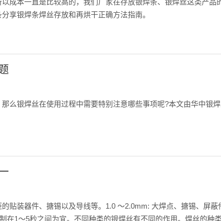
所以成本一直是比较高的，我们厂家在存放银焊条、银焊丝这类产品
条分享银焊条焊丝存放和再烘干正确方法指南。
题
，那么银焊丝在使用过程中需要特别注意哪些事项呢?本文由华中银
一
贴装器件、搪锡以及导线等。1.0 ～2.0mm: 大焊点、搪锡、
控制在1～5秒之间为宜。不同种类的银焊丝有不同的作用。焊丝的种