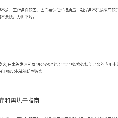
的。由于视野不清，工作条件较差。因而要保证焊接质量，银焊条不只请求
速不要快，力图平均。
拿大)日本等发达国家.银焊条焊接铝合金 银焊条焊接铝合金的应用十
保证强度外,钛铁矿型焊条。
存和再烘干指南