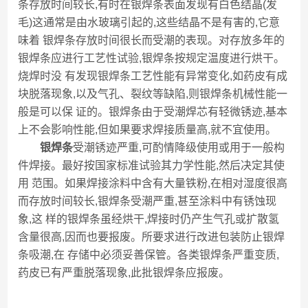
条存放时间较长,有时在银焊条表面发现有白色结晶(发
毛)这通常是由水玻璃引起的,这些结晶不是有害的,它意
味着 银焊条存放时间很长而受潮的表现。对存放多年的
银焊条应进行工艺性试验,银焊条按规定温度进行烘干。
烧焊时没 有发现银焊条工艺性能有异常变化,如药皮有成
块脱落现象,以及气孔、裂纹等缺陷,则银焊条机械性能一
般是可以保 证的。银焊条由于受潮焊芯有轻微锈迹,基本
上不会影响性能,但如果要求焊接质量高,就不宜使用。
银焊条
受潮锈迹严重,可酌情降级使用或用于一般构
件焊接。最好按国家标准试验其力学性能,然后决定其使
用 范围。如果焊接涂料中含有大量铁粉,在相对湿度很高
而存放时间较长,银焊条受潮严重,甚至涂料中有锈蚀现
象,这 样的银焊条虽经烘干,焊接时仍产生气孔或扩散氢
含量很高,因而也要报废。所要求进行改进包装防止银焊
条吸潮,在 存储中必须妥善保管。各类银焊条严重变质,
药皮已有严重脱落现象,此批银焊条应报废。