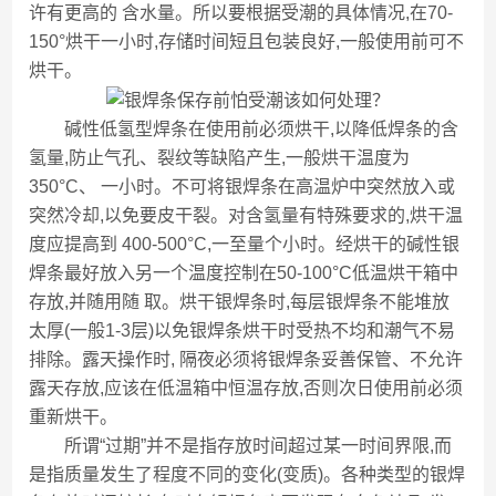
许有更高的 含水量。所以要根据受潮的具体情况,在70-
150°烘干一小时,存储时间短且包装良好,一般使用前可不
烘干。
碱性低氢型焊条在使用前必须烘干,以降低焊条的含
氢量,防止气孔、裂纹等缺陷产生,一般烘干温度为
350°C、 一小时。不可将银焊条在高温炉中突然放入或
突然冷却,以免要皮干裂。对含氢量有特殊要求的,烘干温
度应提高到 400-500°C,一至量个小时。经烘干的碱性银
焊条最好放入另一个温度控制在50-100°C低温烘干箱中
存放,并随用随 取。烘干银焊条时,每层银焊条不能堆放
太厚(一般1-3层)以免银焊条烘干时受热不均和潮气不易
排除。露天操作时, 隔夜必须将银焊条妥善保管、不允许
露天存放,应该在低温箱中恒温存放,否则次日使用前必须
重新烘干。
所谓“过期”并不是指存放时间超过某一时间界限,而
是指质量发生了程度不同的变化(变质)。各种类型的银焊