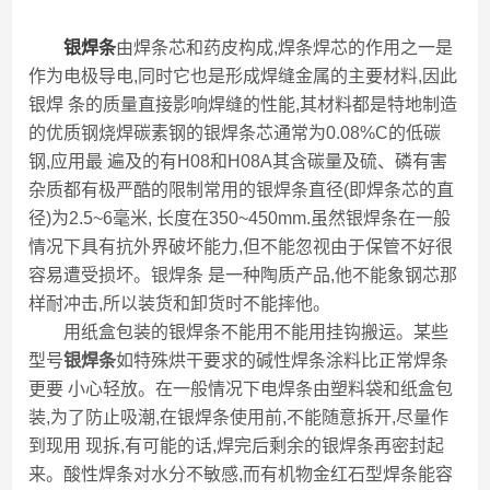
银焊条
由焊条芯和药皮构成,焊条焊芯的作用之一是
作为电极导电,同时它也是形成焊缝金属的主要材料,因此
银焊 条的质量直接影响焊缝的性能,其材料都是特地制造
的优质钢烧焊碳素钢的银焊条芯通常为0.08%C的低碳
钢,应用最 遍及的有H08和H08A其含碳量及硫、磷有害
杂质都有极严酷的限制常用的银焊条直径(即焊条芯的直
径)为2.5~6毫米, 长度在350~450mm.虽然银焊条在一般
情况下具有抗外界破坏能力,但不能忽视由于保管不好很
容易遭受损坏。银焊条 是一种陶质产品,他不能象钢芯那
样耐冲击,所以装货和卸货时不能摔他。
用纸盒包装的银焊条不能用不能用挂钩搬运。某些
型号
银焊条
如特殊烘干要求的碱性焊条涂料比正常焊条
更要 小心轻放。在一般情况下电焊条由塑料袋和纸盒包
装,为了防止吸潮,在银焊条使用前,不能随意拆开,尽量作
到现用 现拆,有可能的话,焊完后剩余的银焊条再密封起
来。酸性焊条对水分不敏感,而有机物金红石型焊条能容