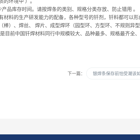
质的环境中 ）。
产品库存时间。请按焊条的类别、规格分类存放、防止错用 。
材料的生产研发能力的配备，各种型号的钎剂，钎料都可以形成
（棒）、焊丝、 焊片、成型焊环（园型环、方型环、不规则异
。是目前中国钎焊材料同行中规模较大、品种最多、规格最齐全、
下一篇：
银焊条保存前怕受潮该