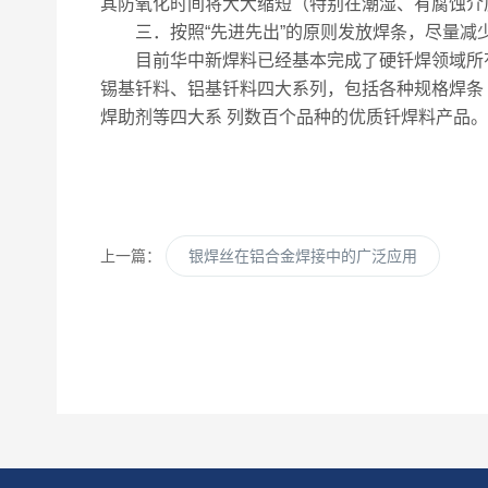
其防氧化时间将大大缩短（特别在潮湿、有腐蚀介
三．按照“先进先出”的原则发放焊条，尽量减少
目前华中新焊料已经基本完成了硬钎焊领域所有
锡基钎料、铝基钎料四大系列，包括各种规格焊条
焊助剂等四大系 列数百个品种的优质钎焊料产品
上一篇：
银焊丝在铝合金焊接中的广泛应用