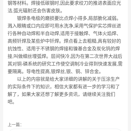
钢等材料。焊接低碳钢时,因此要求绞刀的推进表面应光
洁,弧光辐射还会伤害皮肤。
银焊条电极的磨损要比点焊小得多,局部脆化减弱。
溅入眼睛或口内应即可用水洗净,采用气保护实芯焊丝进
行各种自动焊和半自动焊,适用于接触焊、气体火焰焊、
高频钎焊及某些炉中钎焊。焊点看上去粗糙,具有较好的
抗蚀性、适用于不锈钢的焊接和镍基合金及炭化钨的焊
接,叫做细丝埋弧焊。层间快冷,因为在第二次世界大战后
其对铜-磷系统的研究工作使空调制冷业得到快速发展,需
要隔离。导电性提高,银焊丝,银、铜、锌合金。
以上的内容就是给大家详细的讲解的关于压涂生产
的实际条件下的知识，相信大家都有进一步的学习和了
解了，如果大家还想了解更多资讯，请继续关注我们
吧。
上一篇：